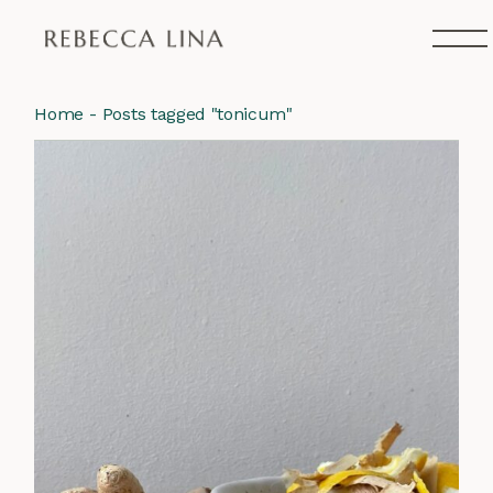
Skip
to
the
content
Home
Posts tagged "tonicum"