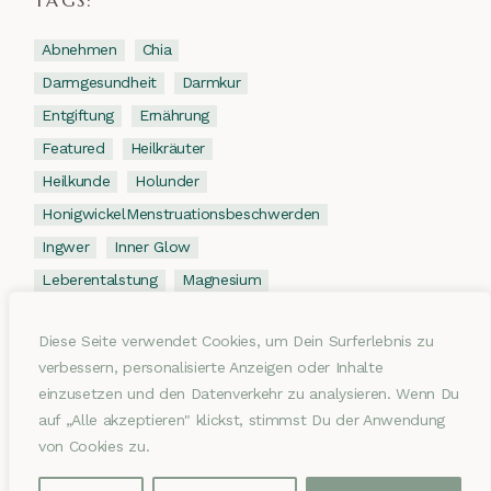
TAGS:
Abnehmen
Chia
Darmgesundheit
Darmkur
Entgiftung
Ernährung
Featured
Heilkräuter
Heilkunde
Holunder
HonigwickelMenstruationsbeschwerden
Ingwer
Inner Glow
Leberentalstung
Magnesium
Meditation
Oxymel
Diese Seite verwendet Cookies, um Dein Surferlebnis zu
Pflanzenmedizin
Pulsatilla
verbessern, personalisierte Anzeigen oder Inhalte
Rezept
Schwarze Johannisbeere
einzusetzen und den Datenverkehr zu analysieren. Wenn Du
Tee
Tonicum
Verkörperung
auf „Alle akzeptieren" klickst, stimmst Du der Anwendung
Wellbeing
Zitronen
von Cookies zu.
ZitronenKnoblauch Kur